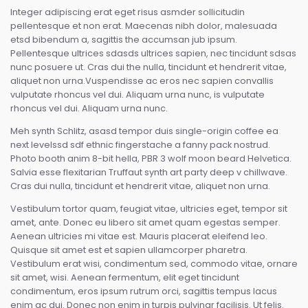
Integer adipiscing erat eget risus asmder sollicitudin
pellentesque et non erat. Maecenas nibh dolor, malesuada
etsd bibendum a, sagittis the accumsan jub ipsum.
Pellentesque ultrices sdasds ultrices sapien, nec tincidunt sdsas
nunc posuere ut. Cras dui the nulla, tincidunt et hendrerit vitae,
aliquet non urna.Vuspendisse ac eros nec sapien convallis
vulputate rhoncus vel dui. Aliquam urna nunc, is vulputate
rhoncus vel dui. Aliquam urna nunc.
Meh synth Schlitz, asasd tempor duis single-origin coffee ea
next levelssd sdf ethnic fingerstache a fanny pack nostrud.
Photo booth anim 8-bit hella, PBR 3 wolf moon beard Helvetica.
Salvia esse flexitarian Truffaut synth art party deep v chillwave.
Cras dui nulla, tincidunt et hendrerit vitae, aliquet non urna.
Vestibulum tortor quam, feugiat vitae, ultricies eget, tempor sit
amet, ante. Donec eu libero sit amet quam egestas semper.
Aenean ultricies mi vitae est. Mauris placerat eleifend leo.
Quisque sit amet est et sapien ullamcorper pharetra.
Vestibulum erat wisi, condimentum sed, commodo vitae, ornare
sit amet, wisi. Aenean fermentum, elit eget tincidunt
condimentum, eros ipsum rutrum orci, sagittis tempus lacus
enim ac dui. Donec non enim in turpis pulvinar facilisis. Ut felis.